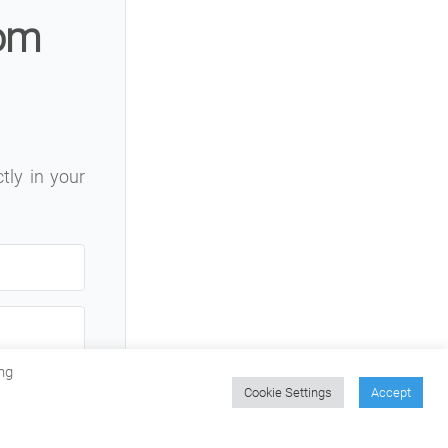
rom
ctly in your
ng
Cookie Settings
Accept