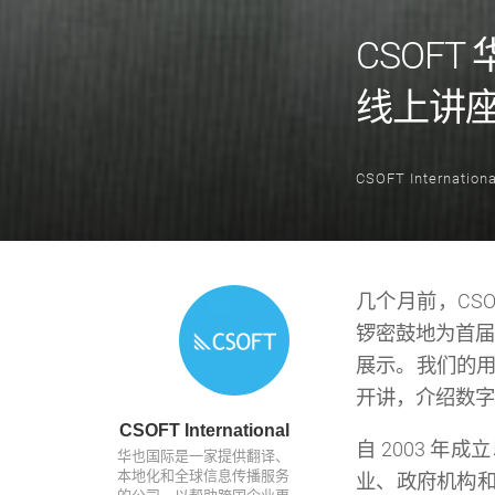
CSOF
线上讲
CSOFT Internationa
几个月前，CSO
锣密鼓地为首届 
展示。我们的用户
开讲，介绍数字
CSOFT International
自 2003 
华也国际是一家提供翻译、
本地化和全球信息传播服务
业、政府机构和