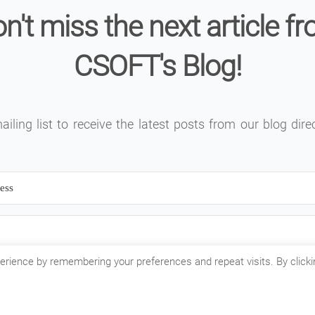
n't miss the next article f
CSOFT's Blog!
iling list to receive the latest posts from our blog dire
erience by remembering your preferences and repeat visits. By clicki
Subscribe
We won't send you spam. Unsubscribe at any time.