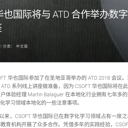
T 华也国际将与 ATD 合作举办数
座
l
分类：
中文版
FT 华也国际参加了在圣地亚哥举办的 ATD 2018 会
ATD 系列线上讲座做准备，因为 CSOFT 华也国际将
体验经理 Martin Balaguer 在本地化行业拥有七年
化学习领域本地化的一些注意事项。
年成立以来，CSOFT 华也国际已在数字化学习领域占有一席
教育机构开展了众多合作。凭借多年的实践经验，CSOF