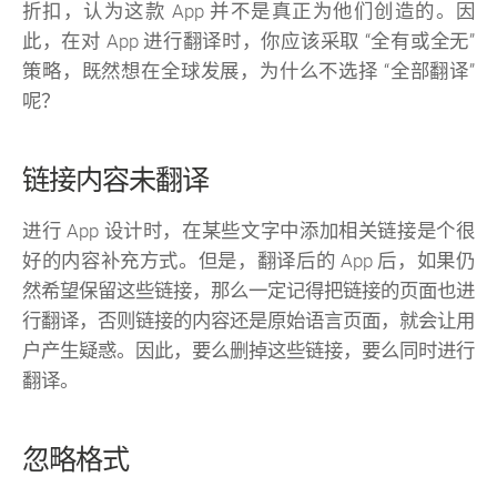
折扣，认为这款 App 并不是真正为他们创造的。因
此，在对 App 进行翻译时，你应该采取 “全有或全无”
策略，既然想在全球发展，为什么不选择 “全部翻译”
呢？
链接内容未翻译
进行 App 设计时，在某些文字中添加相关链接是个很
好的内容补充方式。但是，翻译后的 App 后，如果仍
然希望保留这些链接，那么一定记得把链接的页面也进
行翻译，否则链接的内容还是原始语言页面，就会让用
户产生疑惑。因此，要么删掉这些链接，要么同时进行
翻译。
忽略格式