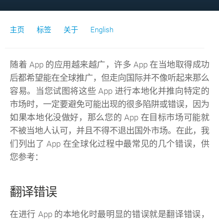
主页
标签
关于
English
随着 App 的应用越来越广，许多 App 在当地取得成功
后都希望能在全球推广，但走向国际并不像听起来那么
容易。当您试图将这些 App 进行本地化并推向特定的
市场时，一定要避免可能出现的很多陷阱或错误，因为
如果本地化没做好，那么您的 App 在目标市场可能就
不被当地人认可，并且不得不退出国外市场。在此，我
们列出了 App 在全球化过程中最常见的几个错误，供
您参考：
翻译错误
在进行 App 的本地化时最明显的错误就是翻译错误，