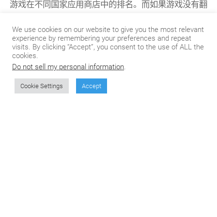
游戏在不同国家应用商店中的排名。而如果游戏没有翻
译成玩家的本地语言，那么他们会留下差评，以表示他
We use cookies on our website to give you the most relevant
们的失望。
experience by remembering your preferences and repeat
visits. By clicking “Accept”, you consent to the use of ALL the
虽然现在《旅行青蛙》的玩家对于游戏好评如潮，负面
cookies.
评价很少，但是，在语言不通的情况下，异国玩家很难
Do not sell my personal information
.
得到最佳的游戏体验，而且盗版层出不穷，因此很难预
Cookie Settings
Accept
测它的火爆到底能持续多久。如果这款游戏能针对国外
玩家尽快推出中文版、英文版，以及其他语言版本，相
信一定会大大提升玩家体验，在国外市场获得更大的成
功。
游戏的多语言开发确实需要人力、资金、时间等多方面
的支持，因此，对于 Hit-Point 这样的小型制作团队来
说，与专业的翻译与本地化公司合作也许是最明智的选
择。