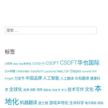
标签
CSOFT华也国际
CSOFT
COVID-19
AI同传
app
App本地化
Stepes
DIA中国
I translate I transform
MedL10N
Will
LocWorld
tcworld
中国品牌
人工智能
众包翻译
万圣节
人工翻译
健康科
Knight
本
文化
全球化
技术写作
学
出海
创新
同传
国际化
妇女节
学习
地化
机器翻译
游戏本地化
生命科学
波士顿
电子商务
网站