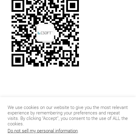
We use cookies on our website to give you the most relevant
experience by remembering your preferences and repeat
visits. By clicking “Accept”, you consent to the use of ALL the
cookies.
Do not sell my personal information
.