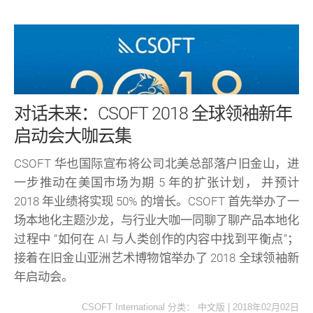
对话未来：CSOFT 2018 全球领袖新年
启动会大咖云集
CSOFT 华也国际宣布将公司北美总部落户旧金山，进
一步推动在美国市场为期 5 年的扩张计划， 并预计
2018 年业绩将实现 50% 的增长。CSOFT 首先举办了一
场本地化主题沙龙，与行业大咖一同聊了聊产品本地化
过程中 “如何在 AI 与人类创作的内容中找到平衡点”；
接着在旧金山亚洲艺术博物馆举办了 2018 全球领袖新
年启动会。
CSOFT International
分类：
中文版
|
2018年02月02日