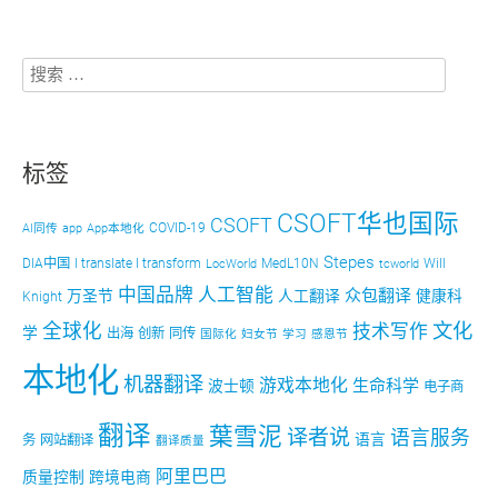
标签
CSOFT华也国际
CSOFT
COVID-19
AI同传
app
App本地化
Stepes
DIA中国
I translate I transform
MedL10N
Will
LocWorld
tcworld
中国品牌
人工智能
众包翻译
万圣节
人工翻译
健康科
Knight
文化
全球化
技术写作
学
出海
创新
同传
国际化
妇女节
学习
感恩节
本地化
机器翻译
游戏本地化
生命科学
波士顿
电子商
翻译
葉雪泥
译者说
语言服务
语言
务
网站翻译
翻译质量
阿里巴巴
质量控制
跨境电商