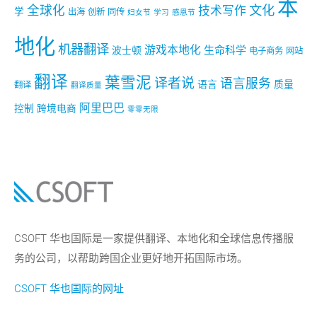
本
文化
全球化
技术写作
学
出海
创新
同传
妇女节
学习
感恩节
地化
机器翻译
游戏本地化
生命科学
波士顿
电子商务
网站
翻译
葉雪泥
译者说
语言服务
语言
质量
翻译
翻译质量
阿里巴巴
控制
跨境电商
零零无限
CSOFT 华也国际是一家提供翻译、本地化和全球信息传播服
务的公司，以帮助跨国企业更好地开拓国际市场。
CSOFT 华也国际的网址